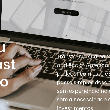
u
Transforme sua pai
ast
audiência: Aprenda a
podcast com este 
co
passo simples
desen
sem experiência na 
sem a necessidade 
investimentos.