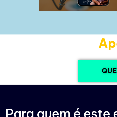
Ap
QUE
Para quem é este