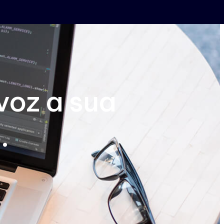
voz a sua
.