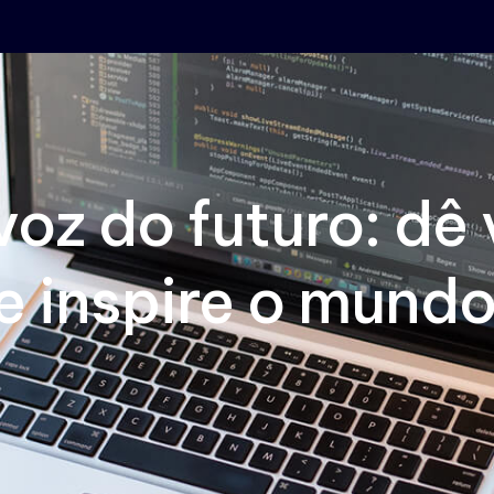
oz do futuro: dê 
e inspire o mundo