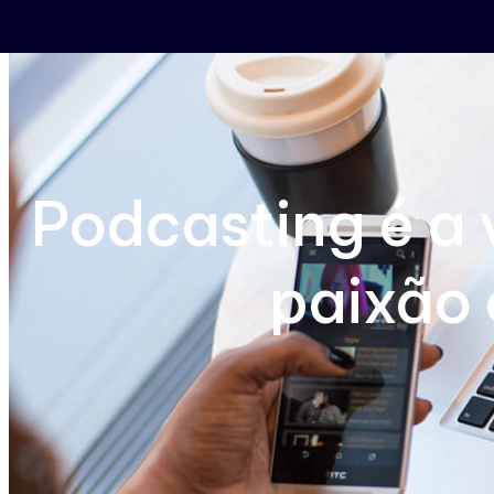
Podcasting é a v
paixão 