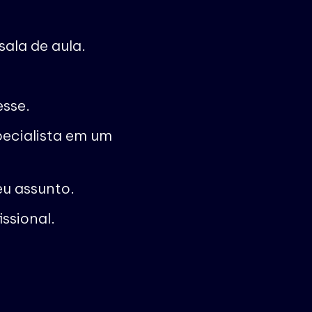
ala de aula.
esse.
pecialista em um
eu assunto.
ssional.