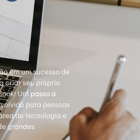
xão em um sucesso de
 criar seu próprio
eBook! Um
passo a
volvido para pessoas
área de tecnologia e
de grandes