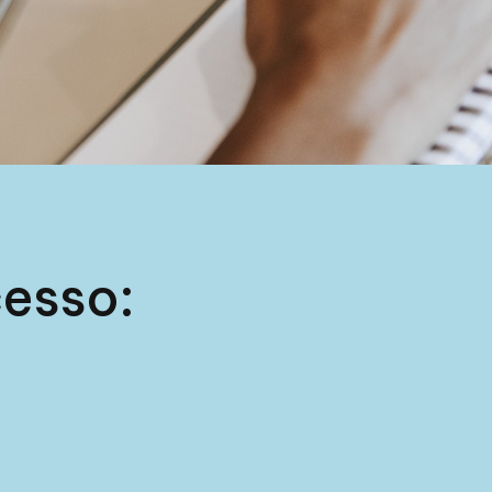
cesso:
s