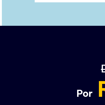
R
Por