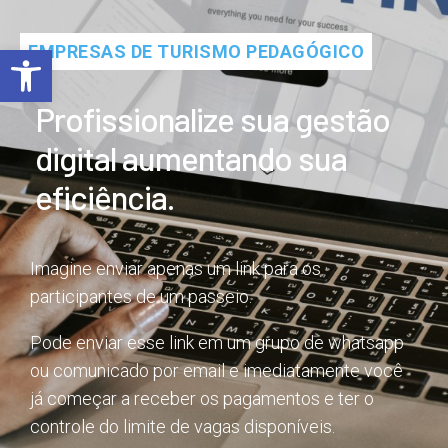
Barra de Ferramentas Aberta
EMPRESAS DE TURISMO PEDAGÓGICO
Profissionalize sua gestão
digital aumentando sua
eficiência.
Imagine enviar apenas um link para os
participantes de um passeio.
Pode enviar esse link em um grupo de whatsapp
ou comunicado por email e imediatamente você
já começar a receber os pagamentos e ter o
controle do limite de vagas disponíveis.