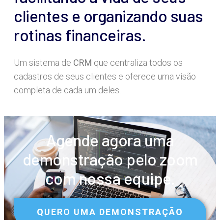
clientes e organizando suas
rotinas financeiras.
Um sistema de
CRM
que centraliza todos os
cadastros de seus clientes e oferece uma visão
completa de cada um deles.
Agende agora uma
demonstração pelo zoom
com nossa equipe.
QUERO UMA DEMONSTRAÇÃO